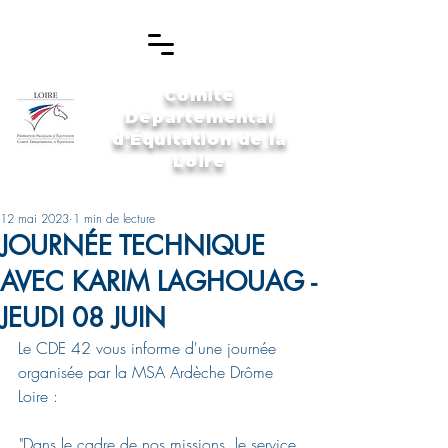
Comité
Départemental
d'Équitation de la
Loire
12 mai 2023
1 min de lecture
JOURNÉE TECHNIQUE
AVEC KARIM LAGHOUAG -
JEUDI 08 JUIN
Le CDE 42 vous informe d'une journée 
organisée par la MSA Ardèche Drôme 
Loire : 
"Dans le cadre de nos missions, le service 