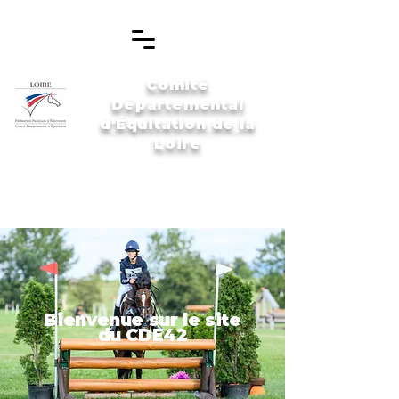
Comité
Départemental
d'Équitation de la
Loire
Bienvenue sur le site
du CDE42