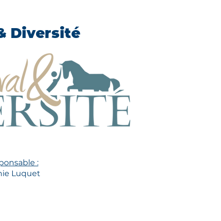
& Diversité
ponsable :
ie Luquet