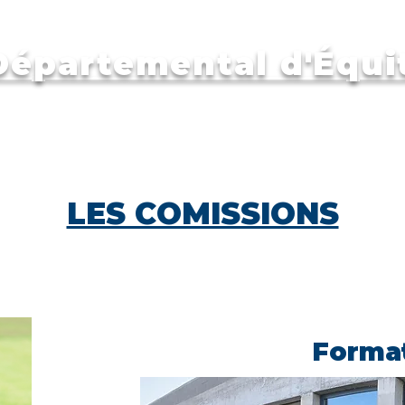
épartemental d'Équit
Aides aux clubs
Le comité
Les clubs
For
LES COMISSIONS
Forma