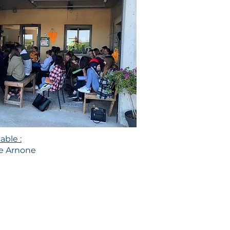
ble :
e Arnone