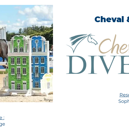
Cheval 
Res
Soph
 :
nge