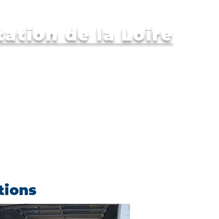
ation de la Loire
mations
Compétitions
tions