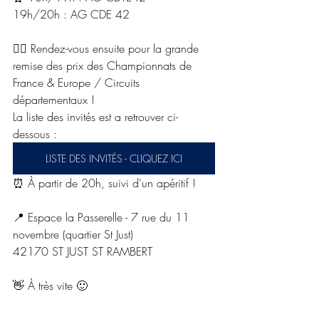
19h/20h : AG CDE 42
👉🏼 Rendez-vous ensuite pour la grande 
remise des prix des Championnats de 
France & Europe / Circuits 
départementaux !
La liste des invités est a retrouver ci-
dessous : 
LISTE DES INVITÉS - CLIQUEZ ICI
⏰ À partir de 20h, suivi d'un apéritif !
📍 Espace la Passerelle - 7 rue du 11 
novembre (quartier St Just)
42170 ST JUST ST RAMBERT
👋 À très vite 🙂