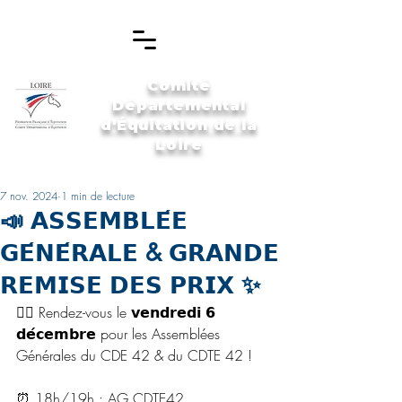
Comité
Départemental
d'Équitation de la
Loire
7 nov. 2024
1 min de lecture
📣 𝗔𝗦𝗦𝗘𝗠𝗕𝗟𝗘́𝗘
𝗚𝗘́𝗡𝗘́𝗥𝗔𝗟𝗘 & 𝗚𝗥𝗔𝗡𝗗𝗘
𝗥𝗘𝗠𝗜𝗦𝗘 𝗗𝗘𝗦 𝗣𝗥𝗜𝗫 ✨
👉🏼 Rendez-vous le 𝘃𝗲𝗻𝗱𝗿𝗲𝗱𝗶 𝟲 
𝗱𝗲́𝗰𝗲𝗺𝗯𝗿𝗲 pour les Assemblées 
Générales du CDE 42 & du CDTE 42 !
⏰ 18h/19h : AG CDTE42