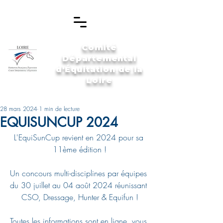
Comité
Départemental
d'Équitation de la
Loire
28 mars 2024
1 min de lecture
EQUISUNCUP 2024
L'EquiSunCup revient en 2024 pour sa 
11ème édition !
Un concours multi-disciplines par équipes 
du 30 juillet au 04 août 2024 réunissant 
CSO, Dressage, Hunter & Equifun !
Toutes les informations sont en ligne, vous 