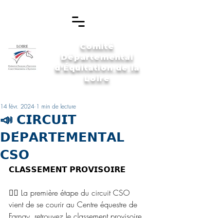
Comité
Départemental
d'Équitation de la
Loire
14 févr. 2024
1 min de lecture
📣 𝗖𝗜𝗥𝗖𝗨𝗜𝗧
𝗗𝗘́𝗣𝗔𝗥𝗧𝗘𝗠𝗘𝗡𝗧𝗔𝗟
𝗖𝗦𝗢
𝗖𝗟𝗔𝗦𝗦𝗘𝗠𝗘𝗡𝗧 𝗣𝗥𝗢𝗩𝗜𝗦𝗢𝗜𝗥𝗘
👉🏼 La première étape du circuit CSO 
vient de se courir au Centre équestre de 
Farnay, retrouvez le classement provisoire 