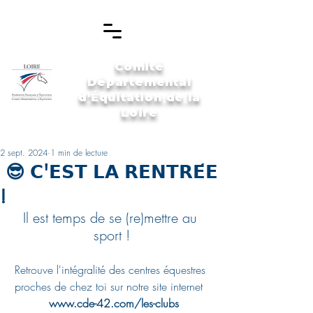
Comité
Départemental
d'Équitation de la
Loire
2 sept. 2024
1 min de lecture
😎 𝗖'𝗘𝗦𝗧 𝗟𝗔 𝗥𝗘𝗡𝗧𝗥𝗘́𝗘
!
Il est temps de se (re)mettre au 
sport !
Retrouve l'intégralité des centres équestres 
proches de chez toi sur notre site internet  
www.cde-42.com/les-clubs