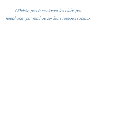
N'hésite pas à contacter les clubs par 
téléphone, par mail ou sur leurs réseaux sociaux.
Comité Départemental d'Équitation de la Loire
Envoyer un mail
Nous appeler