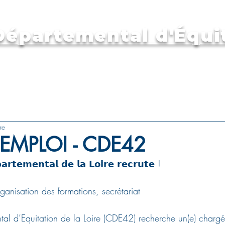
épartemental d'Équit
Aides aux clubs
Le comité
Les clubs
For
re
EMPLOI - CDE42
𝗮𝗿𝘁𝗲𝗺𝗲𝗻𝘁𝗮𝗹 𝗱𝗲 𝗹𝗮 𝗟𝗼𝗶𝗿𝗲 𝗿𝗲𝗰𝗿𝘂𝘁𝗲 !
ganisation des formations, secrétariat
al d’Equitation de la Loire (CDE42) recherche un(e) chargé