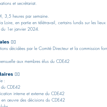
ations et secrétariat.
CDI, 3,5 heures par semaine.
la Loire, en partie en télétravail, certains lundis sur les lieu
r du 1er janvier 2024.
𝗮𝗹𝗲𝘀 👇🏽
tions décidées par le Comité Directeur et la commission for
mensuelle aux membres élus du CDE42
𝗮𝗶𝗿𝗲𝘀 👇🏽
e :
ie du CDE42
cation interne et externe du CDE42
ise en œuvre des décisions du CDE42
clubs