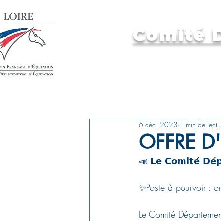
Comité D
Accueil
6 déc. 2023
1 min de lectu
OFFRE D'
📣 𝗟𝗲 𝗖𝗼𝗺𝗶𝘁𝗲́ 𝗗𝗲́𝗽
✨Poste à pourvoir : or
Le Comité Département