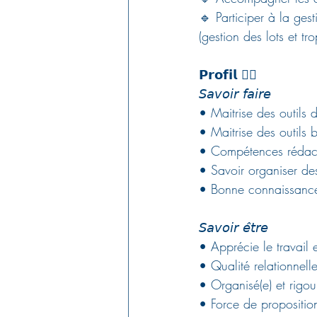
🔹 Participer à la ges
(gestion des lots et tr
𝗣𝗿𝗼𝗳𝗶𝗹 👇🏽
𝘚𝘢𝘷𝘰𝘪𝘳 𝘧𝘢𝘪𝘳𝘦 
• Maitrise des outils 
• Maitrise des outils 
• Compétences rédactio
• Savoir organiser de
• Bonne connaissance 
𝘚𝘢𝘷𝘰𝘪𝘳 𝘦̂𝘵𝘳𝘦
• Apprécie le travail 
• Qualité relationnell
• Organisé(e) et rigou
• Force de propositio