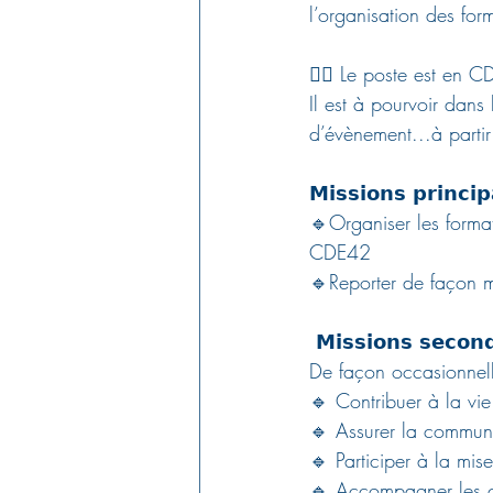
l’organisation des form
👉🏼 Le poste est en 
Il est à pourvoir dans 
d’évènement...à parti
𝗠𝗶𝘀𝘀𝗶𝗼𝗻𝘀 𝗽𝗿𝗶𝗻𝗰𝗶𝗽
🔹Organiser les forma
CDE42
🔹Reporter de façon 
 𝗠𝗶𝘀𝘀𝗶𝗼𝗻𝘀 𝘀𝗲𝗰𝗼𝗻
De façon occasionnell
🔹 Contribuer à la v
🔹 Assurer la communi
🔹 Participer à la m
🔹 Accompagner les 