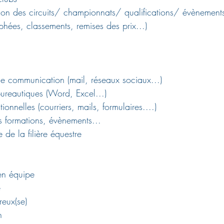
tion des circuits/ championnats/ qualifications/ évènements
ophées, classements, remises des prix...)
de communication (mail, réseaux sociaux...)
bureautiques (Word, Excel...)
nnelles (courriers, mails, formulaires....)
s formations, évènements...
de la filière équestre
en équipe 
e
reux(se)
n