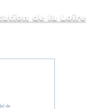
ation de la Loire
mations
Compétitions
(e) de 